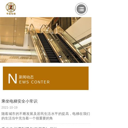
N
新闻动态
EWS CONTER
乘坐电梯安全小常识
2021-10-19
随着城市的不断发展及居民生活水平的提高，电梯在我们
的生活当中充当着一个很重要的角