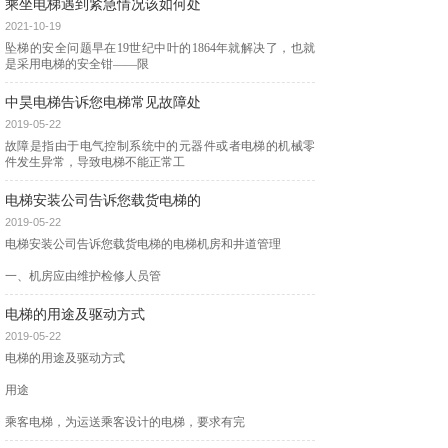
乘坐电梯遇到紧急情况该如何处
2021-10-19
坠梯的安全问题早在19世纪中叶的1864年就解决了，也就
是采用电梯的安全钳——限
中昊电梯告诉您电梯常见故障处
2019-05-22
故障是指由于电气控制系统中的元器件或者电梯的机械零
件发生异常，导致电梯不能正常工
电梯安装公司告诉您载货电梯的
2019-05-22
电梯安装公司告诉您载货电梯的电梯机房和井道管理
一、机房应由维护检修人员管
电梯的用途及驱动方式
2019-05-22
电梯的用途及驱动方式
用途
乘客电梯，为运送乘客设计的电梯，要求有完