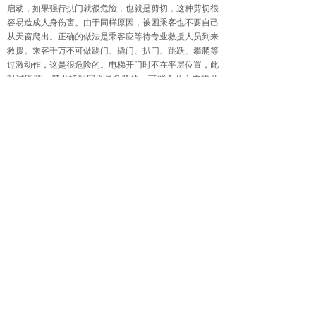
启动，如果强行扒门就很危险，也就是剪切，这种剪切很
容易造成人身伤害。由于同样原因，被困乘客也不要自己
从天窗爬出。正确的做法是乘客应等待专业救援人员到来
救援。乘客千万不可做踢门、撬门、扒门、跳跃、攀爬等
过激动作，这是很危险的。电梯开门时不在平层位置，此
时试图跳、爬出轿厢同样是危险的，可能会坠入电梯井
道。
分享到:
上一篇：
消防电梯安装知多少
下一篇：
中昊电梯为您介绍特殊......
地址：辽宁省营口市鲅鱼圈区熊岳镇厢黄旗村(嘉和山海
大厦2单元305号)
电话：0417－6284088 6281488
手机：18841742888 13247619999
售后维修保养服务电话：0417－6205266