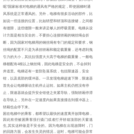
呢?国家标准对电梯的通风有严格的规定，即使困梯时通
风系统是正常通风的。另外，电梯有很多活动的部件，比
如说一些连接的位置，比如轿壁和轿顶和连接键，之间都
有缝隙，这些缝隙一般来讲足够人的呼吸需要。电梯从设
计方面是相当安全的，不要担心连接轿厢的钢丝绳会折
断，因为国家对电梯用的钢丝绳有专门的规定和要求，钢
丝绳的配置不只是为承担轿厢和额定载重量，还考虑到曳
引力的大小，其抗拉强度大大高于电梯的载重量，一般电
梯都配有4根以上钢丝绳，因此电梯是安全的，不会掉到
井道里。电梯还有一套防坠落系统，包括限速器，安全
钳，以及底部的缓冲器。一旦发现电梯超速下降，限速器
首先会让电梯驱动主机停止运转。如果主机仍然没有停
止，限速器就会提升安全钳使之夹紧导轨，强制轿厢停滞
在导轨上，另外在一定速度内如果直接撞击到缓冲器上，
轿厢也会停下来。
困在电梯中的乘客，都希望以最快的速度离开故障电梯，
因此有些被困乘客强行撬门或者打开轿箱顶部的天窗逃
生,其实这样做是不安全的。因为电梯在出现故障时，门
的回路方面，会发生失灵的情况，这时，电梯可能会异常