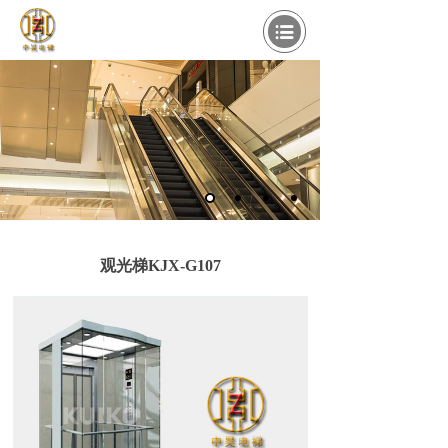
观光梯KJX-G107